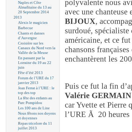
polyvalente nous av
Naples et Côte
Almafitaine du 13 au
avec une chanteuse 
20 Septembre 2014
2013
BIJOUX
, accompag
Alexis le magicien
Barbecue
surdoué, spécialiste
Chants et danses
d’Auvergne
américaine, et ce fut
Croisière sur les
chansons françaises 
Canaux du Nord vers la
Vallée de la Meuse
enchantèrent les 200
En passant par la
Lorraine du 19 au 22
juin
Fête d’été 2013
Forum de l’URE du 17
janvier 2013
Puis ce fut la fin d
Jean Ferrat à l’URE : le
top des top
Valérie GERMAIN
La fête des enfants au
Parc Pompidou
car Yvette et Pierre 
Les 100 ans de Line
l’URE Ã 20 heures 
Nous fêtons nos doyens
et doyennes
Repas tricolore du 11
juillet 2013