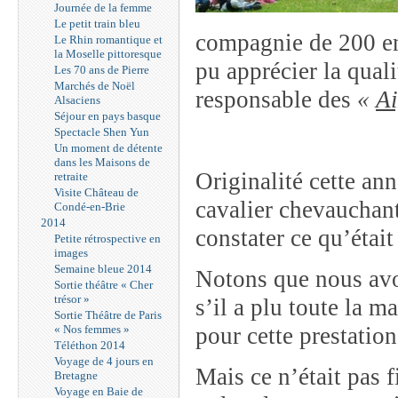
Journée de la femme
Le petit train bleu
compagnie de 200 enf
Le Rhin romantique et
la Moselle pittoresque
pu apprécier la qual
Les 70 ans de Pierre
Marchés de Noël
responsable des
«
Ai
Alsaciens
Séjour en pays basque
Spectacle Shen Yun
Un moment de détente
dans les Maisons de
Originalité cette ann
retraite
Visite Château de
cavalier chevauchant
Condé-en-Brie
2014
constater ce qu’étai
Petite rétrospective en
images
Semaine bleue 2014
Notons que nous avon
Sortie théâtre « Cher
trésor »
s’il a plu toute la ma
Sortie Théâtre de Paris
« Nos femmes »
pour cette prestatio
Téléthon 2014
Voyage de 4 jours en
Mais ce n’était pas fi
Bretagne
Voyage en Baie de