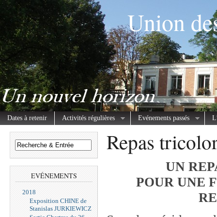
Union des
Dates à retenir
Activités régulières
Evénements passés
L
Repas tricolo
UN REP
EVÉNEMENTS
POUR UNE F
2018
RE
Exposition CHINE de
Stanislas JURKIEWICZ