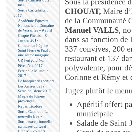
Sous la présidence 
Sortie Chartres du 26
mai
CHOUAT,
Maire d’
Sortie CirKafriKa 3
2017
de la Communauté Gr
Académie Équestre
Nationale du Domaine
Manuel VALLS
, no
de Versailles – 9 avril
Cirque Phénix – 8
dans sa fonction de 
Janvier 2017
Concert en l’église
337 convives, 200 en
Saint Pierre & Paul :
une soirée magique.
restaurant et 137 dan
CR Périgord Noir
Fête d’été 2017
polyvalente, pour d
Fête de la Musique
Corinne et Rémy et 
2017
Le banquet des seniors
Les Assises de la
Jugez plutôt le menu
Semaine Bleue 2017
Magie du Rhone
provençal
Apéritif offert p
Repas tricolore
Sortie Cabaret « La
municipale
nouvelle Eve »
Salade de Saint-
Sortie exceptionnelle
au musée du Quai
Branly – 25 mars