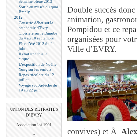
Semaine bleue 2013
Sortie au musée du quai
Double succès donc Ã
Branly
2012
animation, gastronomi
Causerie-débat sur la
Pompidou et ce repas
cathédrale d’Evry
Croisière sur le Danube
organisées pour votre
du 4 au 10 septembre
Fête d’été 2012 du 24
Ville d’EVRY.
juin
Il était une fois le
cirque
L’exposition de Noëlle
Yung sur les seniors
Repas tricolore du 12
juillet
Voyage sud Ardèche du
19 au 22 juin
UNION DES RETRAITES
D’EVRY
Association loi 1901
convives) et Ã
Alex
-