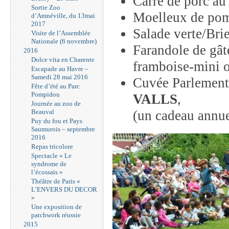
Carré de porc au
Sortie Zoo
Moelleux de pomm
d’Amnéville, du 13mai
2017
Salade verte/Bri
Visite de l’Assemblée
Nationale (6 novembre)
Farandole de gâte
2016
Dolce vita en Charente
framboise-mini 
Escapade au Havre –
Samedi 28 mai 2016
Cuvée Parlementa
Fête d’été au Parc
Pompidou
VALLS
,
Journée au zoo de
Beauval
(un cadeau annue
Puy du fou et Pays
Saumurois – septembre
2016
Repas tricolore
Spectacle « Le
syndrome de
l’écossais »
Théâtre de Paris «
L’ENVERS DU DECOR
»
Une exposition de
patchwork réussie
2015