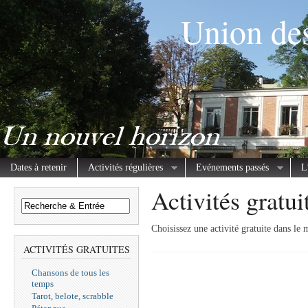
Union des
Dates à retenir
Activités régulières
Evénements passés
L
Activités gratui
Choisissez une activité gratuite dans le
ACTIVITÉS GRATUITES
Chansons de tous les
temps
Tarot, belote, scrabble