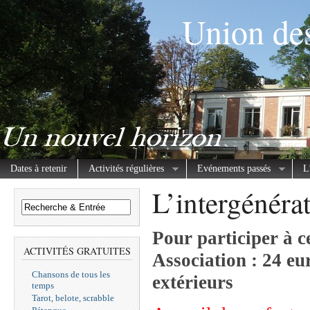
Union des
Dates à retenir
Activités régulières
Evénements passés
L
L’intergénéra
Pour participer à ce
ACTIVITÉS GRATUITES
Association : 24 eu
Chansons de tous les
extérieurs
temps
Tarot, belote, scrabble