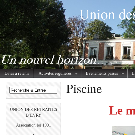
Union des
Dates à retenir
Activités régulières
Evénements passés
L
Piscine
Le m
UNION DES RETRAITES
D’EVRY
Association loi 1901
-