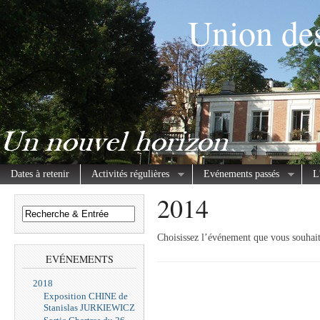
Union des
Dates à retenir
Activités régulières
Evénements passés
L
2014
Choisissez l’événement que vous souhait
EVÉNEMENTS
2018
Exposition CHINE de
Stanislas JURKIEWICZ