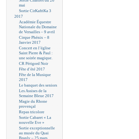
Sortie Chartres du 26
mai
Sortie CirKafriKa 3
2017
Académie Équestre
Nationale du Domaine
de Versailles – 9 avril
Cirque Phénix – 8
Janvier 2017
Concert en l’église
Saint Pierre & Paul :
une soirée magique.
CR Périgord Noir
Fête d’été 2017
Fête de la Musique
2017
Le banquet des seniors
Les Assises de la
Semaine Bleue 2017
Magie du Rhone
provençal
Repas tricolore
Sortie Cabaret « La
nouvelle Eve »
Sortie exceptionnelle
au musée du Quai
Branly – 25 mars