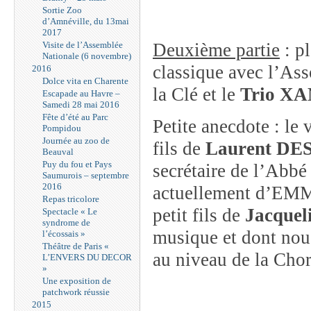
Sortie Zoo
d’Amnéville, du 13mai
2017
Visite de l’Assemblée
Deuxième partie
: p
Nationale (6 novembre)
classique avec l’As
2016
Dolce vita en Charente
la Clé et le
Trio X
Escapade au Havre –
Samedi 28 mai 2016
Fête d’été au Parc
Petite anecdote : le v
Pompidou
Journée au zoo de
fils de
Laurent D
Beauval
Puy du fou et Pays
secrétaire de l’Abbé 
Saumurois – septembre
2016
actuellement d’E
Repas tricolore
petit fils de
Jacque
Spectacle « Le
syndrome de
musique et dont nous
l’écossais »
Théâtre de Paris «
au niveau de la Chor
L’ENVERS DU DECOR
»
Une exposition de
patchwork réussie
2015