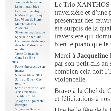
Journée de la femme
Le Trio XANTHOS for
Le petit train bleu
traversière et d’une 
Le Rhin romantique et
la Moselle pittoresque
présentant des œuvr
Les 70 ans de Pierre
Marchés de Noël
été surpris de la qual
Alsaciens
Séjour en pays basque
traversière qui domi
Spectacle Shen Yun
Un moment de détente
bien le piano que le 
dans les Maisons de
retraite
Visite Château de
Merci à
Jacquelin
Condé-en-Brie
par son petit-fils au
2014
Petite rétrospective en
combien cela doit l’h
images
Semaine bleue 2014
violoncelle.
Sortie théâtre « Cher
trésor »
Sortie Théâtre de Paris
Bravo à la Chef de 
« Nos femmes »
Téléthon 2014
et félicitations à no
Voyage de 4 jours en
Bretagne
Une belle fête de la 
Voyage en Baie de