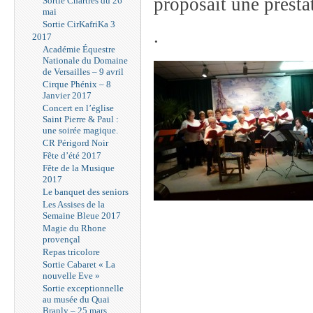
proposait une presta
Sortie Chartres du 26
mai
Sortie CirKafriKa 3
.
2017
Académie Équestre
Nationale du Domaine
de Versailles – 9 avril
Cirque Phénix – 8
Janvier 2017
Concert en l’église
Saint Pierre & Paul :
une soirée magique.
CR Périgord Noir
Fête d’été 2017
Fête de la Musique
2017
Le banquet des seniors
Les Assises de la
Semaine Bleue 2017
Magie du Rhone
provençal
Repas tricolore
Sortie Cabaret « La
nouvelle Eve »
Sortie exceptionnelle
au musée du Quai
Branly – 25 mars