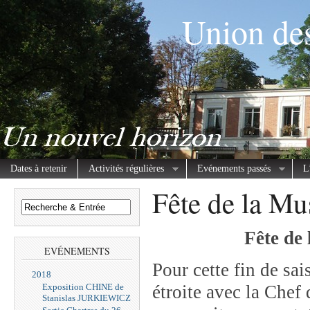
Union des
Dates à retenir
Activités régulières
Evénements passés
L
Fête de la M
Fête de
EVÉNEMENTS
Pour cette fin de sai
2018
Exposition CHINE de
étroite avec la Che
Stanislas JURKIEWICZ