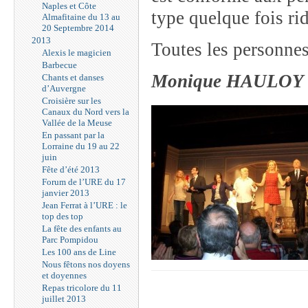
Naples et Côte
type quelque fois ri
Almafitaine du 13 au
20 Septembre 2014
2013
Toutes les personnes
Alexis le magicien
Barbecue
Monique HAULOY
Chants et danses
d’Auvergne
Croisière sur les
Canaux du Nord vers la
Vallée de la Meuse
En passant par la
Lorraine du 19 au 22
juin
Fête d’été 2013
Forum de l’URE du 17
janvier 2013
Jean Ferrat à l’URE : le
top des top
La fête des enfants au
Parc Pompidou
Les 100 ans de Line
Nous fêtons nos doyens
et doyennes
Repas tricolore du 11
juillet 2013