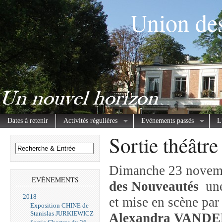
Union des
Dates à retenir
Activités régulières
Evénements passés
L
Sortie théâtre
Dimanche 23 novemb
EVÉNEMENTS
des Nouveautés
une 
2018
et mise en scène pa
Exposition CHINE de
Stanislas JURKIEWICZ
Alexandra VANDE