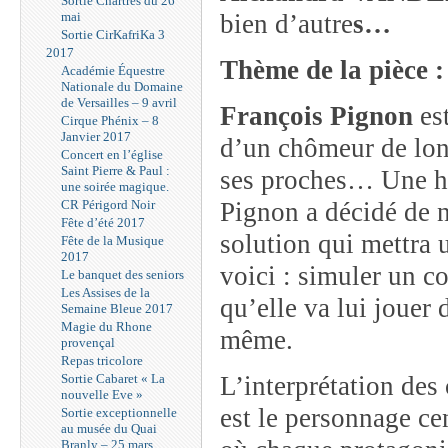
Sortie Chartres du 26
mai
bien d’autre
s…
Sortie CirKafriKa 3
2017
Thème de la pièce :
Académie Équestre
Nationale du Domaine
de Versailles – 9 avril
François Pignon
est
Cirque Phénix – 8
Janvier 2017
d’un chômeur de long
Concert en l’église
Saint Pierre & Paul :
ses proches… Une hi
une soirée magique.
CR Périgord Noir
Pignon a décidé de ne
Fête d’été 2017
solution qui mettra 
Fête de la Musique
2017
voici : simuler un co
Le banquet des seniors
Les Assises de la
qu’elle va lui jouer 
Semaine Bleue 2017
Magie du Rhone
même.
provençal
Repas tricolore
Sortie Cabaret « La
L’interprétation des
nouvelle Eve »
est le personnage cen
Sortie exceptionnelle
au musée du Quai
Branly – 25 mars