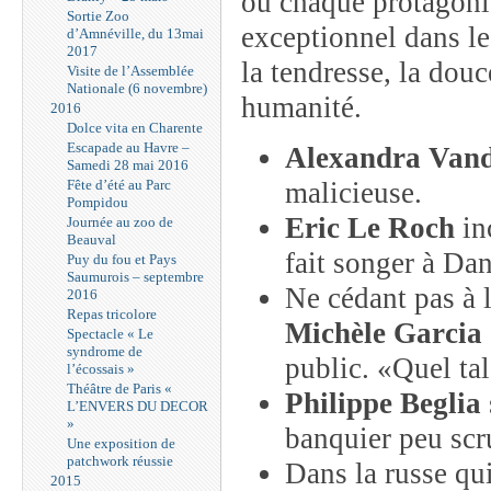
où chaque protagoni
Sortie Zoo
exceptionnel dans le
d’Amnéville, du 13mai
2017
la tendresse, la dou
Visite de l’Assemblée
Nationale (6 novembre)
humanité.
2016
Dolce vita en Charente
Escapade au Havre –
Alexandra Van
Samedi 28 mai 2016
Fête d’été au Parc
malicieuse.
Pompidou
Eric Le Roch
inc
Journée au zoo de
Beauval
fait songer à Dan
Puy du fou et Pays
Saumurois – septembre
Ne cédant pas à 
2016
Repas tricolore
Michèle Garcia
Spectacle « Le
syndrome de
public. «Quel tal
l’écossais »
Théâtre de Paris «
Philippe Beglia
L’ENVERS DU DECOR
»
banquier peu scr
Une exposition de
patchwork réussie
Dans la russe qu
2015