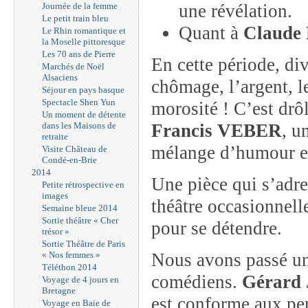
Journée de la femme
une révélation.
Le petit train bleu
Quant à
Claude 
Le Rhin romantique et
la Moselle pittoresque
Les 70 ans de Pierre
En cette période, di
Marchés de Noël
Alsaciens
chômage, l’argent, le
Séjour en pays basque
Spectacle Shen Yun
morosité ! C’est drô
Un moment de détente
dans les Maisons de
Francis VEBER
, u
retraite
mélange d’humour et
Visite Château de
Condé-en-Brie
2014
Une pièce qui s’adre
Petite rétrospective en
images
théâtre occasionnell
Semaine bleue 2014
Sortie théâtre « Cher
pour se détendre.
trésor »
Sortie Théâtre de Paris
« Nos femmes »
Nous avons passé un
Téléthon 2014
comédiens.
Gérard 
Voyage de 4 jours en
Bretagne
est conforme aux per
Voyage en Baie de