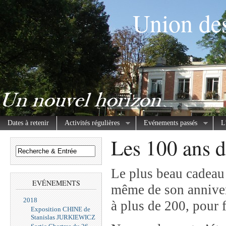
Union des
Dates à retenir
Activités régulières
Evénements passés
L
Les 100 ans d
Le plus beau cadeau d
EVÉNEMENTS
même de son annivers
2018
à plus de 200, pour 
Exposition CHINE de
Stanislas JURKIEWICZ