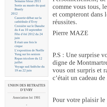
Semaine bleue 2013
comme vous tous, le
Sortie au musée du quai
Branly
et compteront dans l
2012
Causerie-débat sur la
réussites.
cathédrale d’Evry
Croisière sur le Danube
du 4 au 10 septembre
Pierre MAZE
Fête d’été 2012 du 24
juin
Il était une fois le
cirque
L’exposition de Noëlle
P.S : Une surprise vo
Yung sur les seniors
Repas tricolore du 12
digne de Montmartre 
juillet
Voyage sud Ardèche du
vous ont surpris et 
19 au 22 juin
c’était un cadeau d
UNION DES RETRAITES
D’EVRY
Association loi 1901
Pour votre plaisir 
-