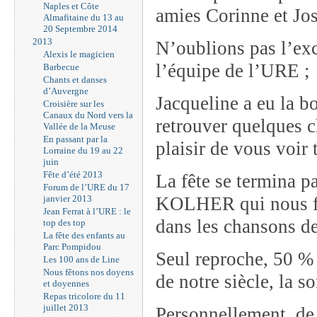
Naples et Côte
amies Corinne et Jos
Almafitaine du 13 au
20 Septembre 2014
2013
N’oublions pas l’exc
Alexis le magicien
l’équipe de l’URE ;
Barbecue
Chants et danses
d’Auvergne
Jacqueline a eu la b
Croisière sur les
Canaux du Nord vers la
retrouver quelques c
Vallée de la Meuse
En passant par la
plaisir de vous voir 
Lorraine du 19 au 22
juin
Fête d’été 2013
La fête se termina p
Forum de l’URE du 17
janvier 2013
KOLHER qui nous fit
Jean Ferrat à l’URE : le
dans les chansons de
top des top
La fête des enfants au
Parc Pompidou
Seul reproche, 50 % 
Les 100 ans de Line
Nous fêtons nos doyens
de notre siècle, la so
et doyennes
Repas tricolore du 11
juillet 2013
Personnellement, de