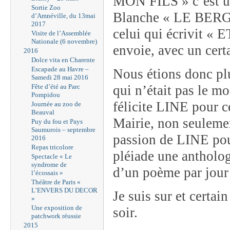
MON FILS » c’est un
Sortie Zoo
Blanche « LE BERGER
d’Amnéville, du 13mai
2017
celui qui écrivit
Visite de l’Assemblée
Nationale (6 novembre)
envoie, avec un certa
2016
Dolce vita en Charente
Escapade au Havre –
Nous étions donc p
Samedi 28 mai 2016
Fête d’été au Parc
qui n’était pas le m
Pompidou
félicite LINE pour ce
Journée au zoo de
Beauval
Mairie, non seuleme
Puy du fou et Pays
Saumurois – septembre
passion de LINE pour
2016
Repas tricolore
pléiade une antholog
Spectacle « Le
syndrome de
d’un poème par jour
l’écossais »
Théâtre de Paris «
L’ENVERS DU DECOR
Je suis sur et certai
»
Une exposition de
soir.
patchwork réussie
2015