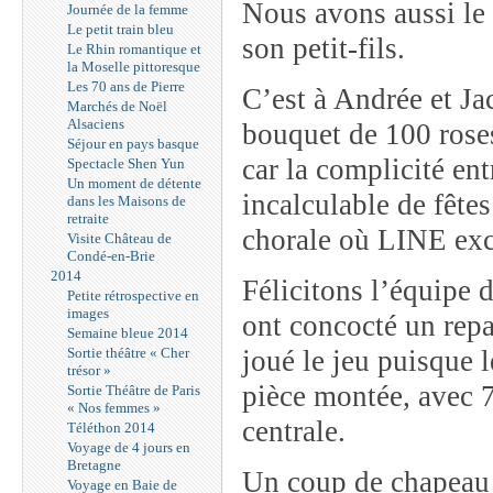
Nous avons aussi le p
Journée de la femme
Le petit train bleu
son petit-fils.
Le Rhin romantique et
la Moselle pittoresque
Les 70 ans de Pierre
C’est à Andrée et Jac
Marchés de Noël
Alsaciens
bouquet de 100 roses
Séjour en pays basque
car la complicité en
Spectacle Shen Yun
Un moment de détente
incalculable de fêtes
dans les Maisons de
retraite
chorale où LINE exce
Visite Château de
Condé-en-Brie
2014
Félicitons l’équipe d
Petite rétrospective en
images
ont concocté un repa
Semaine bleue 2014
Sortie théâtre « Cher
joué le jeu puisque l
trésor »
pièce montée, avec 7
Sortie Théâtre de Paris
« Nos femmes »
centrale.
Téléthon 2014
Voyage de 4 jours en
Bretagne
Un coup de chapeau à
Voyage en Baie de