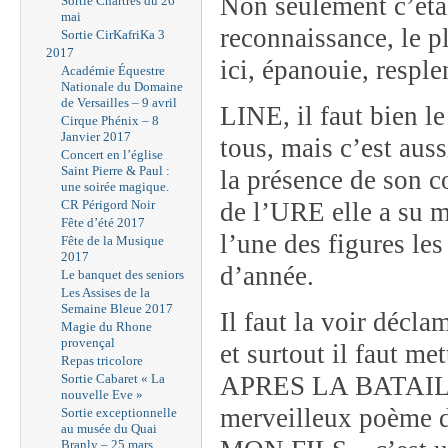
Non seulement c’étai
Sortie Chartres du 26
mai
reconnaissance, le pl
Sortie CirKafriKa 3
2017
ici, épanouie, resple
Académie Équestre
Nationale du Domaine
de Versailles – 9 avril
LINE, il faut bien l
Cirque Phénix – 8
Janvier 2017
tous, mais c’est aus
Concert en l’église
Saint Pierre & Paul :
la présence de son c
une soirée magique.
CR Périgord Noir
de l’URE elle a su m
Fête d’été 2017
l’une des figures les
Fête de la Musique
2017
d’année.
Le banquet des seniors
Les Assises de la
Semaine Bleue 2017
Il faut la voir décla
Magie du Rhone
provençal
et surtout il faut m
Repas tricolore
Sortie Cabaret « La
APRES LA BATAILLE 
nouvelle Eve »
merveilleux poème
Sortie exceptionnelle
au musée du Quai
Branly – 25 mars