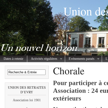
Union des
Dates à retenir
Activités régulières
Evénements passés
L
Chorale
Pour participer à ce
UNION DES RETRAITES
Association : 24 eu
D’EVRY
extérieurs
Association loi 1901
-