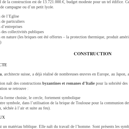
l de la construction est de 13.721.000.€, budget modeste pour un tel édifice. C
 de campagne ou d’un petit lycée.
 de l’Eglise
 de particuliers
 d’entreprises
 des collectivités publiques
en nature (les briques ont été offertes – la protection thermique, produit améric
)
CONSTRUCTION
CTE
a
, architecte suisse, a déjà réalisé de nombreuses œuvres en Europe, au Japon, 
ion naît des constructions
byzantines et romanes d’Italie
pour la sobriété des 
ation se retrouve :
 la forme choisie, le cercle, fortement symbolique
autre symbole, dans l’utilisation de la brique de Toulouse pour la communion des
, séchée à l’air et suite au feu).
UX
t un matériau biblique. Elle naît du travail de l’homme. Sont présents les symb