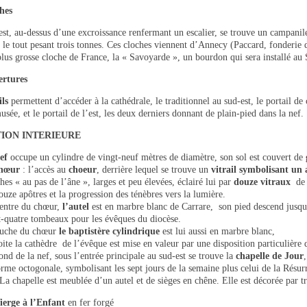
hes
st, au-dessus d’une excroissance renfermant un escalier, se trouve un campani
, le tout pesant trois tonnes. Ces cloches viennent d’Annecy (Paccard, fonderi
plus grosse cloche de France, la « Savoyarde », un bourdon qui sera installé a
rtures
ils
permettent d’accéder à la cathédrale, le traditionnel au sud-est, le portail d
usée, et le portail de l’est, les deux derniers donnant de plain-pied dans la nef.
ION INTERIEURE
ef
occupe un cylindre de vingt-neuf mètres de diamètre, son sol est couvert de
chœur
: l’accès au
choeur
, derrière lequel se trouve un
vitrail symbolisant un 
es « au pas de l’âne », larges et peu élevées, éclairé lui par
douze vitraux
de 
ouze apôtres et la progression des ténèbres vers la lumière.
entre du chœur,
l’autel
est en marbre blanc de Carrare, son pied descend jusqu’
t-quatre tombeaux pour les évêques du diocèse.
uche du chœur
le baptistère cylindrique
est lui aussi en marbre blanc,
ite la cathèdre de l’évêque est mise en valeur par une disposition particulière 
nd de la nef, sous l’entrée principale au sud-est se trouve la
chapelle de Jour
rme octogonale, symbolisant les sept jours de la semaine plus celui de la Résurr
La chapelle est meublée d’un autel et de sièges en chêne. Elle est décorée par t
ierge à l’Enfant
en fer forgé