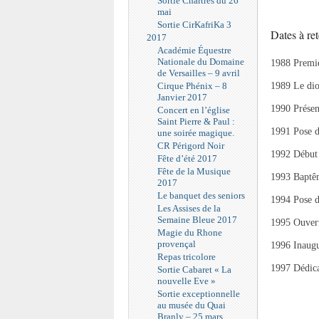
Sortie Chartres du 26
mai
Sortie CirKafriKa 3
Dates à ret
2017
Académie Équestre
Nationale du Domaine
1988 Premiè
de Versailles – 9 avril
1989 Le dio
Cirque Phénix – 8
Janvier 2017
1990 Présen
Concert en l’église
Saint Pierre & Paul :
1991 Pose d
une soirée magique.
CR Périgord Noir
1992 Début 
Fête d’été 2017
Fête de la Musique
1993 Baptêm
2017
Le banquet des seniors
1994 Pose de
Les Assises de la
Semaine Bleue 2017
1995 Ouvert
Magie du Rhone
provençal
1996 Inaug
Repas tricolore
1997 Dédica
Sortie Cabaret « La
nouvelle Eve »
Sortie exceptionnelle
au musée du Quai
Branly – 25 mars