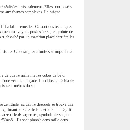
é réalisées artisanalement. Elles sont posées
ement aux formes complexes. La brique
il a fallu remédier. Ce sont des techniques
es que nous voyons posées à 45°, en pointe de
 est absorbé par un matériau placé derrière les
’Histoire. Ce désir prend toute son importance
re de quatre mille mètres cubes de béton
d’une véritable façade, l’architecte décida de
 dix-sept mètres du sol.
ère zénithale, au centre desquels se trouve une
e
exprimant le Père, le Fils et le Saint-Esprit.
uatre tilleuls argentés
, symbole de vie, de
 d’Israël
. Ils sont plantés dans mille deux