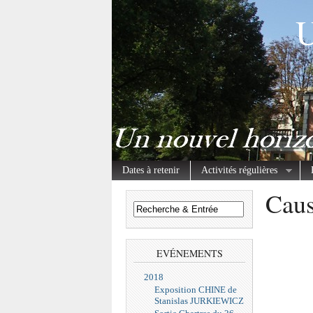
U
Dates à retenir
Activités régulières
Caus
EVÉNEMENTS
2018
Exposition CHINE de
Stanislas JURKIEWICZ