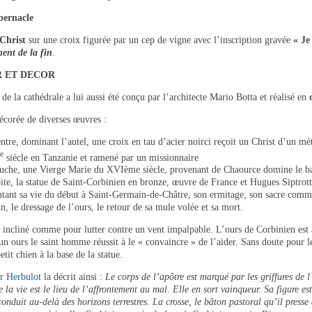
bernacle
Christ
sur une croix figurée par un cep de vigne avec l’inscription gravée
« Je
nt de la fin
.
R ET DECOR
de la cathédrale a lui aussi été conçu par l’architecte Mario Botta et réalisé en
écorée de diverses œuvres :
ntre, dominant l’autel, une croix en tau d’acier noirci reçoit un Christ d’un mè
e
siècle en Tanzanie et ramené par un missionnaire
uche, une Vierge Marie du XVIème siècle, provenant de Chaource domine le ba
ite, la statue de Saint-Corbinien en bronze, œuvre de France et Hugues Siptrott.
ntant sa vie du début à Saint-Germain-de-Châtre, son ermitage, son sacre comme
n, le dressage de l’ours, le retour de sa mule volée et sa mort.
 incliné comme pour lutter contre un vent impalpable. L’ours de Corbinien est a
un ours le saint homme réussit à le « convaincre » de l’aider. Sans doute pour le 
etit chien à la base de la statue.
r Herbulot
la décrit ainsi :
Le corps de l’apôtre est marqué par les griffures de 
 la vie est le lieu de l’affrontement au mal. Elle en sort vainqueur. Sa figure est 
conduit au-delà des horizons terrestres. La crosse, le bâton pastoral qu’il pres