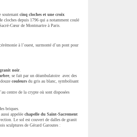
le soutenant
cinq cloches et une croix
e de cloches depuis 1796 qui a notamment coulé
u Sacré-Cœur de Montmartre à Paris.
e cérémonie à l’ouest, surmonté d’un pont pour
granit noir
.
arbre
, se fait par un déambulatoire avec des
douze
couleurs
du gris au blanc, symbolisant
au centre de la crypte où sont disposées
des briques.
, aussi appelée
chapelle du Saint-Sacrement
ection. Le sol est couvert de dalles de granit
rois sculptures de Gérard Garoutes :