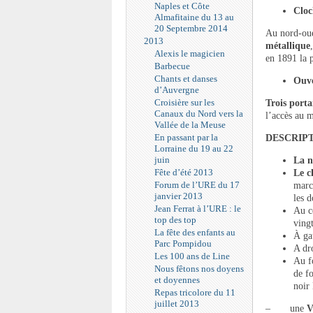
Naples et Côte
Cloc
Almafitaine du 13 au
20 Septembre 2014
Au nord-oue
2013
métallique
Alexis le magicien
en 1891 la 
Barbecue
Chants et danses
Ouve
d’Auvergne
Croisière sur les
Trois porta
Canaux du Nord vers la
l’accès au m
Vallée de la Meuse
En passant par la
DESCRIPT
Lorraine du 19 au 22
juin
La
n
Fête d’été 2013
Le 
Forum de l’URE du 17
march
janvier 2013
les d
Jean Ferrat à l’URE : le
Au c
top des top
ving
La fête des enfants au
À ga
Parc Pompidou
A dro
Les 100 ans de Line
Au fo
Nous fêtons nos doyens
de fo
et doyennes
noir 
Repas tricolore du 11
juillet 2013
– une
V