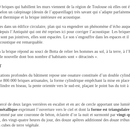
briques qui habillent les murs viennent de la région de Toulouse où elles ont ét
selon un calepinage (dessin de l’appareillage) très savant qui s’adapte parfait
st thermique et la brique intérieure est acoustique.
 dans un édifice circulaire, plan qui va engendrer un phénomène d’écho auquel 
epuis l‘Antiquité qui ont été reprises ici pour corriger l’acoustique. Les briqu
sont pas jointives, elles sont espacées. Le son s’engouffre dans les espaces et il
acoustique est remarquable.
 la brique répond au souci de Botta de relier les hommes au sol, à la terre, à l
lle nouvelle dont bon nombre d’habitants sont « déracinés ».
T
dations profondes du bâtiment repose une ossature constituée d’un double cylind
e 800.000 briques artisanales, la forme cylindrique empêchant la mise en place 
lindre en biseau, la pente orientée vers le sud-est, plaçant le point bas du toit à
percé de deux larges verrières en escalier et en arc de cercle apportant une lumi
métallique
exprimant l’ouverture vers le ciel et dont la
forme est triangulair
 sommé par une couronne de béton, éclairée d’or la nuit et surmonté par
vingt-q
, des vingt-quatre heures du jour, des douze apôtres additionné des
douze tribus
 cubes de terre végétale.