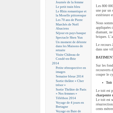
Journée de la femme
Les 800 000 
Le petit train bleu
une par un 
Le Rhin romantique et
extérieure e
la Moselle pittoresque
Les 70 ans de Pierre
Nous sommes
Marchés de Noël
appliquées d
Alsaciens
diamant, ne 
Séjour en pays basque
briques. L’
Spectacle Shen Yun
Un moment de détente
Le recours à
dans les Maisons de
dans une vi
retraite
Visite Château de
BATIMEN
Condé-en-Brie
2014
Sur les fon
Petite rétrospective en
recouverts d
images
couper le cy
Semaine bleue 2014
Sortie théâtre « Cher
Toit
trésor »
Sortie Théâtre de Paris
Le toit est 
« Nos femmes »
charpente 
Téléthon 2014
Le toit est
Voyage de 4 jours en
résurrection
Bretagne
cents mètres
Voyage en Baie de