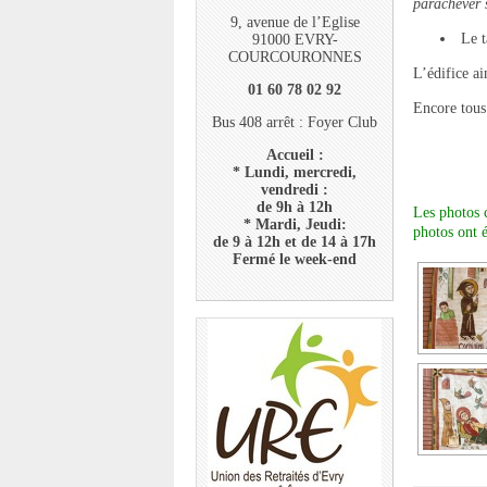
parachever s
9, avenue de l’Eglise
Le ta
91000 EVRY-
COURCOURONNES
L’édifice ai
01 60 78 02 92
Encore tous
Bus 408 arrêt : Foyer Club
Accueil :
* Lundi, mercredi,
vendredi :
de 9h à 12h
Les photos 
* Mardi, Jeudi:
photos ont é
de 9 à 12h et de 14 à 17h
Fermé le week-end