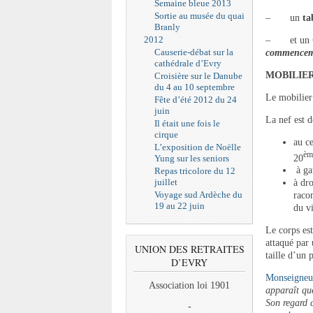
Semaine bleue 2013
Sortie au musée du quai
– un
ta
Branly
2012
– et un
Causerie-débat sur la
commenceme
cathédrale d’Evry
MOBILIE
Croisière sur le Danube
du 4 au 10 septembre
Le mobilier 
Fête d’été 2012 du 24
juin
La nef est d
Il était une fois le
cirque
au ce
L’exposition de Noëlle
èm
20
Yung sur les seniors
à ga
Repas tricolore du 12
juillet
à dro
Voyage sud Ardèche du
raco
19 au 22 juin
du vi
Le corps est
attaqué par 
UNION DES RETRAITES
taille d’un p
D’EVRY
Monseigneu
Association loi 1901
apparaît que
Son regard 
-