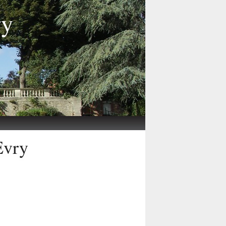
ry
Evry