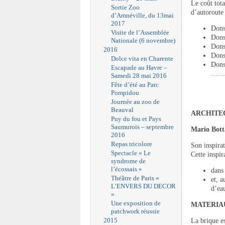
Le coût tota
Sortie Zoo
d’autoroute
d’Amnéville, du 13mai
2017
Dons
Visite de l’Assemblée
Dons
Nationale (6 novembre)
Dons
2016
Dons
Dolce vita en Charente
Dons 
Escapade au Havre –
……
Samedi 28 mai 2016
Fête d’été au Parc
Pompidou
Journée au zoo de
Beauval
ARCHITE
Puy du fou et Pays
Saumurois – septembre
Mario Bott
2016
Repas tricolore
Son inspirat
Spectacle « Le
Cette inspir
syndrome de
l’écossais »
dans
Théâtre de Paris «
et, 
L’ENVERS DU DECOR
d’eau
»
Une exposition de
MATERIA
patchwork réussie
2015
La brique es