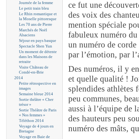
Journée de la femme
ce fut une découverte
Le petit train bleu
des voix des chanteu
Le Rhin romantique et
la Moselle pittoresque
mention spéciale pou
Les 70 ans de Pierre
Marchés de Noël
fabuleux numéro du
Alsaciens
Séjour en pays basque
un numéro de corde à
Spectacle Shen Yun
Un moment de détente
par l’émotion, par 
dans les Maisons de
retraite
Des numéros, il y en
Visite Château de
Condé-en-Brie
et quelle qualité ! 
2014
Petite rétrospective en
splendides athlètes 
images
Semaine bleue 2014
peu communes, beaut
Sortie théâtre « Cher
trésor »
aussi à l’équipe de l
Sortie Théâtre de Paris
« Nos femmes »
des hauteurs peu sou
Téléthon 2014
Voyage de 4 jours en
numéro des mâts, qui
Bretagne
Voyage en Baie de