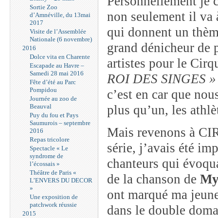
Personnellement je 
Sortie Zoo
non seulement il va 
d’Amnéville, du 13mai
2017
qui donnent un thème
Visite de l’Assemblée
Nationale (6 novembre)
grand dénicheur de p
2016
Dolce vita en Charente
artistes pour le Cir
Escapade au Havre –
Samedi 28 mai 2016
ROI DES SINGES »
Fête d’été au Parc
Pompidou
c’est en car que nous
Journée au zoo de
Beauval
plus qu’un, les athlè
Puy du fou et Pays
Saumurois – septembre
Mais revenons à CIR
2016
Repas tricolore
série, j’avais été im
Spectacle « Le
syndrome de
chanteurs qui évoqu
l’écossais »
Théâtre de Paris «
de la chanson de
My
L’ENVERS DU DECOR
»
ont marqué ma jeunes
Une exposition de
patchwork réussie
dans le double dom
2015