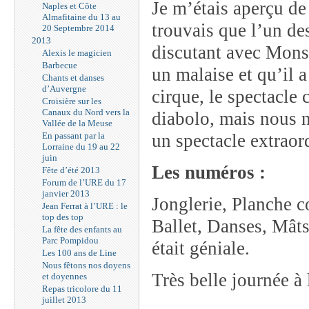
Je m’étais aperçu de
Naples et Côte
Almafitaine du 13 au
trouvais que l’un de
20 Septembre 2014
2013
discutant avec Monsi
Alexis le magicien
Barbecue
un malaise et qu’il 
Chants et danses
d’Auvergne
cirque, le spectacle 
Croisière sur les
Canaux du Nord vers la
diabolo, mais nous 
Vallée de la Meuse
En passant par la
un spectacle extraord
Lorraine du 19 au 22
juin
Les numéros :
Fête d’été 2013
Forum de l’URE du 17
janvier 2013
Jonglerie, Planche c
Jean Ferrat à l’URE : le
top des top
Ballet, Danses, Mâts
La fête des enfants au
Parc Pompidou
était géniale.
Les 100 ans de Line
Nous fêtons nos doyens
Très belle journée à 
et doyennes
Repas tricolore du 11
juillet 2013