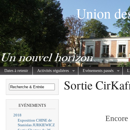
Union des
Dates à retenir
Activités régulières
Evénements passés
L
Sortie CirKaf
EVÉNEMENTS
2018
Encore 
Exposition CHINE de
Stanislas JURKIEWICZ