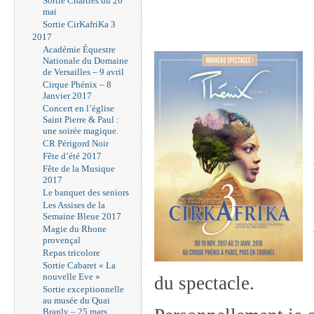
Sortie Chartres du 26
mai
Sortie CirKafriKa 3
2017
Académie Équestre
Nationale du Domaine
de Versailles – 9 avril
Cirque Phénix – 8
Janvier 2017
Concert en l’église
Saint Pierre & Paul :
une soirée magique.
CR Périgord Noir
Fête d’été 2017
Fête de la Musique
2017
Le banquet des seniors
Les Assises de la
Semaine Bleue 2017
Magie du Rhone
provençal
Repas tricolore
Sortie Cabaret « La
nouvelle Eve »
du spectacle.
Sortie exceptionnelle
au musée du Quai
Branly – 25 mars