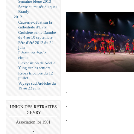
Semaine bleue 2013
Sortie au musée du quai
Branly
2012
Causerie-débat sur la
cathédrale d’Evry
Croisière sur le Danube
du 4 au 10 septembre
Fête d’été 2012 du 24
juin
Il était une fois le
cirque
L’exposition de Noëlle
Yung sur les seniors
Repas tricolore du 12
juillet
Voyage sud Ardèche du
19 au 22 juin
.
.
UNION DES RETRAITES
D’EVRY
.
Association loi 1901
.
-