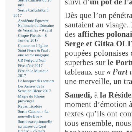
suivi d’
un pot de l’
Sortie Chartres du 26
mai
Sortie CirKafriKa 3
Dès que l’on pénétra
2017
Académie Équestre
sautaient au visage. 
Nationale du Domaine
de Versailles – 9 avril
des
affiches polona
Cirque Phénix – 8
Janvier 2017
Serge et Gitka OL
Concert en l’église
Saint Pierre & Paul :
poupées polonaises
une soirée magique.
CR Périgord Noir
superbes sur
le Port
Fête d’été 2017
tableaux sur
« l’art
Fête de la Musique
2017
une merveille, un tr
Le banquet des seniors
Les Assises de la
Semaine Bleue 2017
Samedi,
à
la Réside
Magie du Rhone
provençal
moment d’émotion à 
Repas tricolore
Sortie Cabaret « La
textes qu’ils ont com
nouvelle Eve »
tous ensemble, nous 
Sortie exceptionnelle
au musée du Quai
Branly – 25 mars