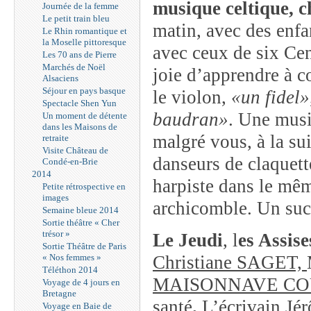
musique celtique, c
Journée de la femme
Le petit train bleu
matin, avec des enfa
Le Rhin romantique et
la Moselle pittoresque
avec ceux de six Cen
Les 70 ans de Pierre
Marchés de Noël
joie d’apprendre à c
Alsaciens
Séjour en pays basque
le violon,
«un fidel»
Spectacle Shen Yun
baudran»
. Une musi
Un moment de détente
dans les Maisons de
malgré vous, à la su
retraite
Visite Château de
danseurs de claquett
Condé-en-Brie
2014
harpiste dans le mêm
Petite rétrospective en
images
archicomble. Un suc
Semaine bleue 2014
Sortie théâtre « Cher
trésor »
Le Jeudi
, l
es Assis
Sortie Théâtre de Paris
« Nos femmes »
Christiane SAGET,
Téléthon 2014
MAISONNAVE C
Voyage de 4 jours en
Bretagne
santé
.
L’écrivain J
Voyage en Baie de