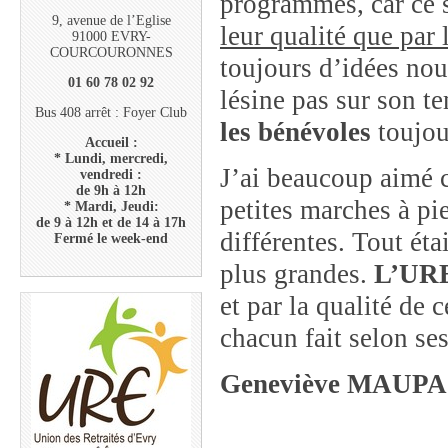
programmés, car ce 
9, avenue de l’Eglise
leur qualité que par 
91000 EVRY-
COURCOURONNES
toujours d’idées nou
01 60 78 02 92
lésine pas sur son t
Bus 408 arrêt : Foyer Club
les bénévoles
toujour
Accueil :
* Lundi, mercredi,
J’ai beaucoup aimé 
vendredi :
de 9h à 12h
petites marches à pi
* Mardi, Jeudi:
de 9 à 12h et de 14 à 17h
différentes. Tout éta
Fermé le week-end
plus grandes.
L’URE 
et par la qualité de 
chacun fait selon se
Geneviève MAUPA