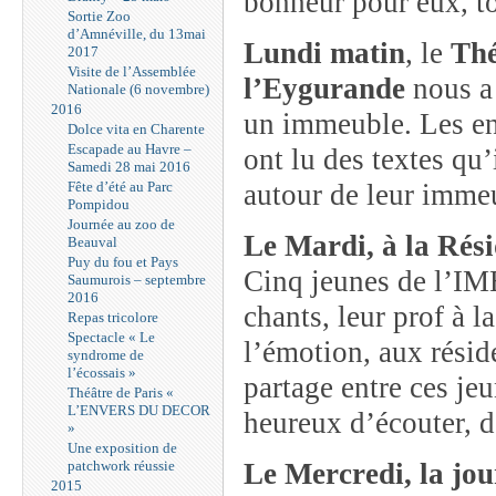
bonheur pour eux, t
Sortie Zoo
d’Amnéville, du 13mai
Lundi matin
, le
Thé
2017
Visite de l’Assemblée
l’Eygurande
nous a 
Nationale (6 novembre)
2016
un immeuble. Les 
Dolce vita en Charente
Escapade au Havre –
ont lu des textes qu’
Samedi 28 mai 2016
Fête d’été au Parc
autour de leur imme
Pompidou
Journée au zoo de
Le Mardi, à la Rési
Beauval
Puy du fou et Pays
Cinq jeunes de l’IME
Saumurois – septembre
2016
chants, leur prof à l
Repas tricolore
Spectacle « Le
l’émotion, aux résid
syndrome de
l’écossais »
partage entre ces je
Théâtre de Paris «
L’ENVERS DU DECOR
heureux d’écouter, de
»
Une exposition de
patchwork réussie
Le Mercredi, la jou
2015