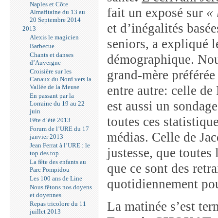
Naples et Côte
fait un exposé sur
«
Almafitaine du 13 au
20 Septembre 2014
et d’inégalités basée
2013
Alexis le magicien
seniors, a expliqué l
Barbecue
Chants et danses
démographique. Nous
d’Auvergne
Croisière sur les
grand-mère préférée 
Canaux du Nord vers la
Vallée de la Meuse
entre autre: celle 
En passant par la
est aussi un sondage
Lorraine du 19 au 22
juin
toutes ces statistiqu
Fête d’été 2013
Forum de l’URE du 17
médias. Celle de J
janvier 2013
Jean Ferrat à l’URE : le
justesse, que toutes 
top des top
La fête des enfants au
que ce sont des retra
Parc Pompidou
Les 100 ans de Line
quotidiennement pour
Nous fêtons nos doyens
et doyennes
La matinée s’est ter
Repas tricolore du 11
juillet 2013