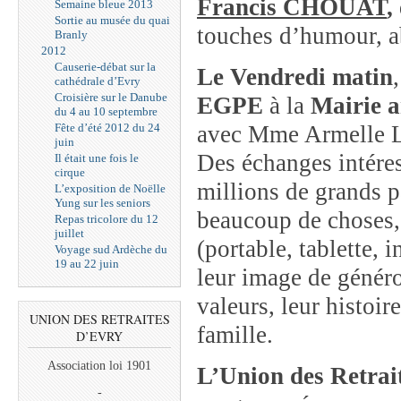
Francis CHOUAT
,
Semaine bleue 2013
Sortie au musée du quai
touches d’humour, a
Branly
2012
Causerie-débat sur la
Le Vendredi matin
cathédrale d’Evry
Croisière sur le Danube
EGPE
à la
Mairie a
du 4 au 10 septembre
Fête d’été 2012 du 24
avec
Mme Armelle Le
juin
Des échanges intéress
Il était une fois le
cirque
millions de grands pa
L’exposition de Noëlle
Yung sur les seniors
beaucoup de choses
Repas tricolore du 12
juillet
(portable, tablette, 
Voyage sud Ardèche du
19 au 22 juin
leur image de généro
valeurs, leur histoire
UNION DES RETRAITES
famille.
D’EVRY
Association loi 1901
L’Union des Retrai
-