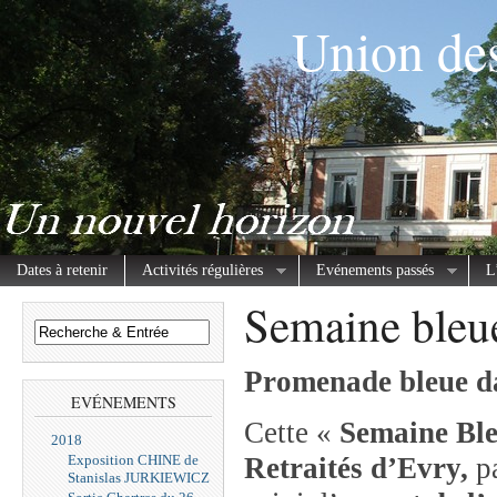
Union des
Dates à retenir
Activités régulières
Evénements passés
L
Semaine bleu
Promenade bleue da
EVÉNEMENTS
Cette «
Semaine Ble
2018
Exposition CHINE de
Retraités d’Evry,
pa
Stanislas JURKIEWICZ