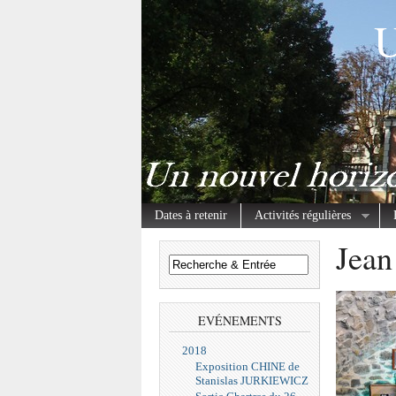
U
Dates à retenir
Activités régulières
Jean
EVÉNEMENTS
2018
Exposition CHINE de
Stanislas JURKIEWICZ