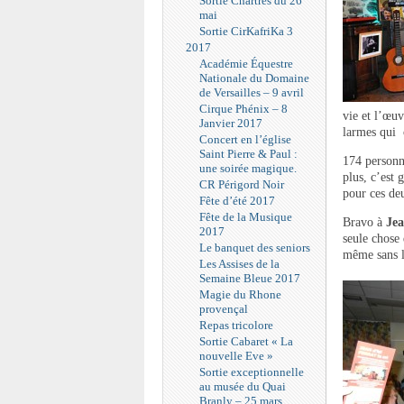
Sortie Chartres du 26
mai
Sortie CirKafriKa 3
2017
Académie Équestre
Nationale du Domaine
de Versailles – 9 avril
Cirque Phénix – 8
vie et l’œuv
Janvier 2017
larmes qui 
Concert en l’église
Saint Pierre & Paul :
174 personne
une soirée magique.
plus, c’est 
CR Périgord Noir
pour ces de
Fête d’été 2017
Fête de la Musique
Bravo à
Je
2017
seule chose 
Le banquet des seniors
même sans l’
Les Assises de la
Semaine Bleue 2017
Magie du Rhone
provençal
Repas tricolore
Sortie Cabaret « La
nouvelle Eve »
Sortie exceptionnelle
au musée du Quai
Branly – 25 mars