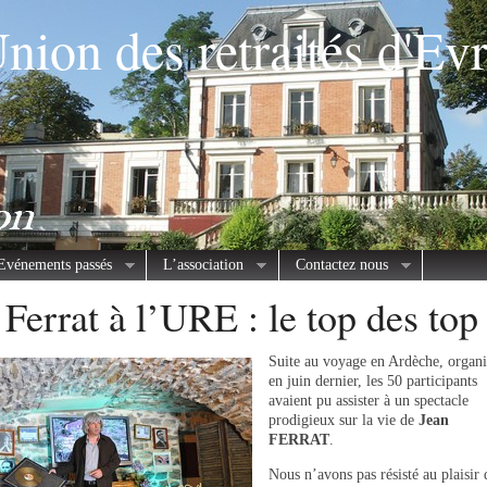
nion des retraités d'Ev
Evénements passés
L’association
Contactez nous
 Ferrat à l’URE : le top des top
Suite au voyage en Ardèche, organi
en juin dernier, les 50 participants
avaient pu assister à un spectacle
prodigieux sur la vie de
Jean
FERRAT
.
Nous n’avons pas résisté au plaisir 