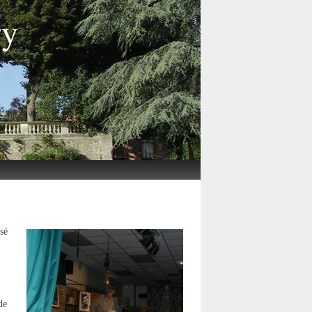
ry
sé
de