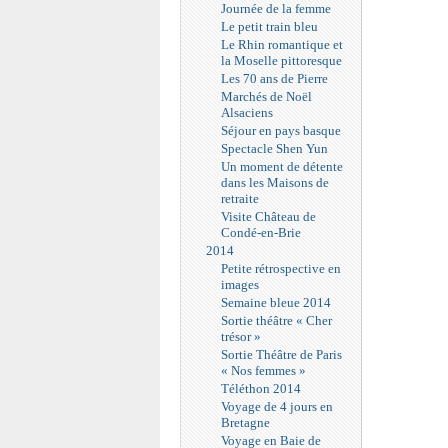
Journée de la femme
Le petit train bleu
Le Rhin romantique et
la Moselle pittoresque
Les 70 ans de Pierre
Marchés de Noël
Alsaciens
Séjour en pays basque
Spectacle Shen Yun
Un moment de détente
dans les Maisons de
retraite
Visite Château de
Condé-en-Brie
2014
Petite rétrospective en
images
Semaine bleue 2014
Sortie théâtre « Cher
trésor »
Sortie Théâtre de Paris
« Nos femmes »
Téléthon 2014
Voyage de 4 jours en
Bretagne
Voyage en Baie de