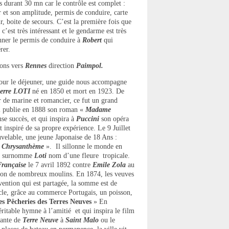
 durant 30 mn car le contrôle est complet :
r et son amplitude, permis de conduire, carte
ur, boite de secours. C’est la première fois que
 c’est très intéressant et le gendarme est très
onner le permis de conduire à
Robert
qui
rer.
tons vers
Rennes
direction
Paimpol.
our le déjeuner, une guide nous accompagne
ierre LOTI
né en 1850 et mort en 1923. De
r de marine et romancier, ce fut un grand
il publie en 1888 son roman «
Madame
e succès, et qui inspira à
Puccini
son opéra
inspiré de sa propre expérience. Le 9 Juillet
uvelable, une jeune Japonaise de 18 Ans :
Chrysanthème
». Il sillonne le monde en
le surnomme
Loti
nom d’une fleure tropicale.
Française
le 7 avril 1892 contre
Emile Zola
au
ction de nombreux moulins. En 1874, les veuves
ention qui est partagée, la somme est de
cle, grâce au commerce Portugais, un poisson,
es Pêcheries des Terres
Neuves
» En
ritable hymne à l’amitié et qui inspira le film
tante de
Terre Neuve
à
Saint Malo
ou le