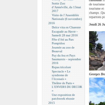
cabillaud
f
Sortie Zoo
de tourisme
d’Amnéville, du 13mai
tourisme et
2017
champs .Qu
Visite de l’Assemblée
repartons po
Nationale (6 novembre)
2016
Jeudi 26 J
Dolce vita en Charente
Escapade au Havre –
Samedi 28 mai 2016
Fête d’été au Parc
Pompidou
Journée au zoo de
Beauval
Puy du fou et Pays
Saumurois – septembre
2016
Repas tricolore
Spectacle « Le
Georges
Br
syndrome de
l’écossais »
Théâtre de Paris «
L’ENVERS DU DECOR
»
Une exposition de
patchwork réussie
2015