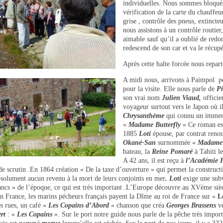
individuelles. Nous sommes bloqués
vérification de la carte du chauffeu
grise , contrôle des pneus, extincte
nous assistons à un contrôle routier,
aimable sauf qu’il a oublié de red
redescend de son car et va le récupé
Après cette halte forcée nous repar
A midi nous, arrivons à Paimpol p
pour la visite. Elle nous parle de
P
son vrai nom
Julien Viaud,
officie
voyageur surtout vers le Japon où 
Chrysanthème
qui connu un immens
«
Madame Butterfly
» Ce roman est 
1885
Loti
épouse, par contrat reno
Okané-San
surnommée «
Madame 
bateau, la
Reine Pomaré
à Tahiti 
A 42 ans, il est reçu à
l’Académie 
de scrutin .En 1864 création « De la taxe d’ouverture » qui permet la constru
bsolument aucun revenu à la mort de leurs conjoints en mer
. Loti
exige une subv
ancs » de l’époque, ce qui est très important .L’Europe découvre au XVème siè
n France, les marins pécheurs français payent la Dîme au roi de France sur «
L
es rues, un café «
Les Copains d’Abord
» chanson que créa
Georges Brassens
vé
rt
: «
Les Copains
». Sur le port notre guide nous parle de la pêche très impor