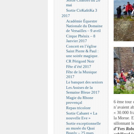
Sortie Chartres du 26
mai
Sortie CirKafriKa 3
2017
Académie Équestre
Nationale du Domaine
de Versailles – 9 avril
Cirque Phénix – 8
Janvier 2017
Concert en l’église
Saint Pierre & Paul :
une soirée magique.
CR Périgord Noir
Fête d’été 2017
Fête de la Musique
2017
Le banquet des seniors
Les Assises de la
Semaine Bleue 2017
Magie du Rhone
6 ème tour 
provençal
n’avaient a
Repas tricolore
« 30.000 fr
Sortie Cabaret « La
nouvelle Eve »
la Morue. E
Sortie exceptionnelle
sillonnant l
au musée du Quai
d’Yves Robe
Branly – 25 mars