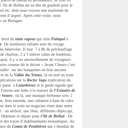
2 places de bateau en permanence, la ville vit
 L’Ile de Bréhat est en tête de gondole pour le
pol etc. dont nous voyons une multitude de
nt d’argent .Après cette visite, nous
ur en Bretagne.
à bord du
train vapeur
qui relie
Paimpol
à
r
. De nombreux enfants sont du voyage.
des bénévoles .Il faut 7 à 8h de préchauffage
 de charbon, 2 à 3 mètres cubes de houblons,
e quai, il y a un amoncellement de voyageurs
rtes comme dit le dicton « Avant l’heure c’est
taller sur des banquettes en bois anciens
rte de la
Vallée du Trieux
, là où seul un train
plications sur la
Roche Jagu
explication du
in passe à
Lézardrieux
et le guide signale que
. Faisons une halte à la maison de
l’Estuaire de
re
Seznec
, où là, une musique bretonne avec 2
 où, bien entendu, une collation à base de cidre
our dans le train un magicien vient dans notre
 : un séchoir, une fleur, différents objets qui,
. Déjeuner et départ pour
l’Ile de Bréhat
. De
nt des traces d’établissements monastiques. Au
ance du
Comte de Penthièvre
qui s’étendait de