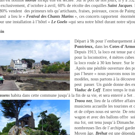
rais est nommé
morue
lorsqu’elle est séchée. Sur le port de nos jours, il y a 33
 exclusivement, d’octobre à avril, 60% de récolte des coquilles
Saint Jacques
.
 80% vendent des primeurs tels qu’artichauts, fraises, poireaux, cocos de Paim
and a lieu le «
Festival des Chants Marins
», ces concerts rapportent énorméme
ur une installation à l’hôtel «
Le Goelo
»qui sera notre hôtel durant notre séjo
uin
Départ à 9h pour l’embarquement 
Pontrieux,
dans les
Cotes d’Armo
Depuis 1913, la loco est tenue par 
pour la locomotive, 4 mètres cubes
la loco roule à 30 km heure. Sur l
.Après une pénible ouverture des po
pas l’heure » nous pouvons nous ins
modèles, nous partons à la découve
peut passer. Un guide donne des ex
Viaduc de Leff
. Entre temps le tra
assens
habita dans cette commune jusqu’à la fin de sa vie, et sera enterré a Set 
Traou nez
, lieu de la célèbre affai
musiciens accueille les touristes et
et de crêpes nous est servie. De ret
wagon et avec des ballons offre soit
ma foi, ont tenu jusqu’à Dimanche
nombreuses îles de l’archipel garde
Moyen âge,
Bréhat
est une dépend