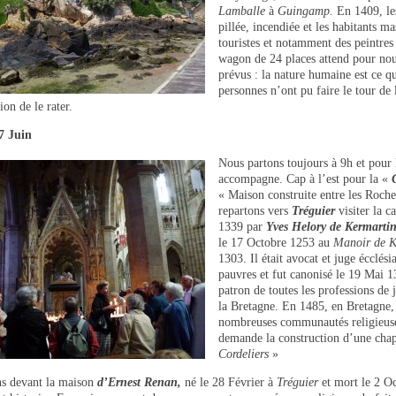
Lamballe
à
Guingamp.
En 1409, le
pillée, incendiée et les habitants ma
touristes et notamment des peintres
wagon de 24 places attend pour nous 
prévus : la nature humaine est ce qu
personnes n’ont pu faire le tour de 
ion de le rater.
7 Juin
Nous partons toujours à 9h et pour
accompagne. Cap à l’est pour la «
« Maison construite entre les Roche
repartons vers
Tréguier
visiter la 
1339 par
Yves Helory de Kermartin
le 17 Octobre 1253 au
Manoir de K
1303. Il était avocat et juge écclésia
pauvres et fut canonisé le 19 Mai 
patron de toutes les professions de j
la Bretagne. En 1485, en Bretagne, 
nombreuses communautés religieuse
demande la construction d’une chap
Cordeliers
»
s devant la maison
d’Ernest Renan,
né le 28 Février à
Tréguier
et mort le 2 Oc