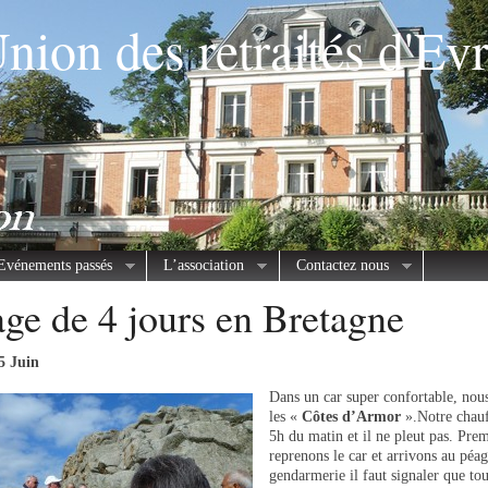
nion des retraités d'Ev
Evénements passés
L’association
Contactez nous
ge de 4 jours en Bretagne
5 Juin
Dans un car super confortable, nou
les «
Côtes
d’Armor
».Notre chauf
5h du matin et il ne pleut pas. Prem
reprenons le car et arrivons au péa
gendarmerie il faut signaler que tou