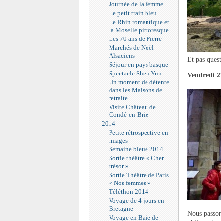
Journée de la femme
Le petit train bleu
Le Rhin romantique et
la Moselle pittoresque
Les 70 ans de Pierre
Marchés de Noël
Alsaciens
Et pas quest
Séjour en pays basque
Spectacle Shen Yun
Vendredi 2
Un moment de détente
dans les Maisons de
retraite
Visite Château de
Condé-en-Brie
2014
Petite rétrospective en
images
Semaine bleue 2014
Sortie théâtre « Cher
trésor »
Sortie Théâtre de Paris
« Nos femmes »
Téléthon 2014
Voyage de 4 jours en
Bretagne
Nous passon
Voyage en Baie de