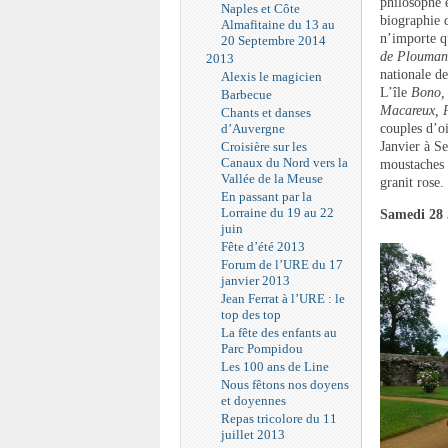
philosophe e
Naples et Côte
biographie 
Almafitaine du 13 au
n’importe q
20 Septembre 2014
de Plouman
2013
nationale d
Alexis le magicien
L’île
Bono,
Barbecue
Macareux,
Chants et danses
d’Auvergne
couples d’oi
Croisière sur les
Janvier à Se
Canaux du Nord vers la
moustaches 
Vallée de la Meuse
granit rose.
En passant par la
Lorraine du 19 au 22
Samedi 28 
juin
Fête d’été 2013
Forum de l’URE du 17
janvier 2013
Jean Ferrat à l’URE : le
top des top
La fête des enfants au
Parc Pompidou
Les 100 ans de Line
Nous fêtons nos doyens
et doyennes
Repas tricolore du 11
juillet 2013