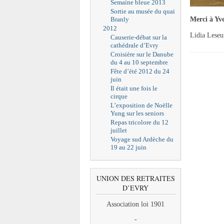
Semaine bleue 2013
Sortie au musée du quai
Branly
Merci à Yv
2012
Lidia Leseu
Causerie-débat sur la
cathédrale d’Evry
Croisière sur le Danube
du 4 au 10 septembre
Fête d’été 2012 du 24
juin
Il était une fois le
cirque
L’exposition de Noëlle
Yung sur les seniors
Repas tricolore du 12
juillet
Voyage sud Ardèche du
19 au 22 juin
UNION DES RETRAITES
D’EVRY
Association loi 1901
-