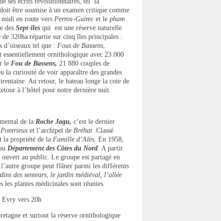
e ses écrits révolutionnaires, tel la
 doit être soumise à un examen critique comme
s midi en route vers
Perros–Guirec
et le
phare
ue des
Sept-îles
qui est une réserve naturelle
e
de 320ha répartie sur cinq îles principales :
s d’oiseaux tel que :
Fous de Bassens
,
est essentiellement ornithologique avec 23.000
r le
Fou de Bassens,
21 880 couples de
u la curiosité de voir apparaître des grandes
 trentaine. Au retour, le bateau longe la cote de
etour à l’hôtel pour notre dernière nuit.
emental de la
Roche Jagu,
c’est le dernier
e
Pontrieux
et l’archipel de
Bréhat .
Classé
 la propriété de la
Famille d’Alès.
En 1958,
 au
Département des Côtes du Nord
. A partir
st ouvert au public. Le groupe est partagé en
t l’autre groupe peut flâner parmi les différents
rdins des senteurs
,
le jardin médiéval,
l’allée
s les plantes médicinales sont réunies.
r Evry vers 20h
retagne et surtout la réserve ornithologique