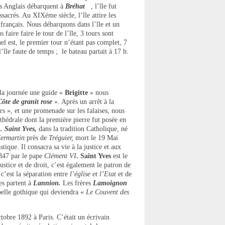
s Anglais débarquent à
Bréhat
, l’île fut
ssacrés. Au XIXéme siècle, l’île attire les
 français. Nous débarquons dans l’île et un
faire faire le tour de l’île, 3 tours sont
el est, le premier tour n’étant pas complet, 7
l’île faute de temps ; le bateau partait à 17 h.
 la journée une guide «
Brigitte
» nous
Côte de granit rose
». Après un arrêt à la
rs », et une promenade sur les falaises, nous
cathédrale dont la première pierre fut posée en
. Saint Yves,
dans la tradition Catholique, né
ermartin
près de
Tréguier,
mort le 19 Mai
stique. Il consacra sa vie à la justice et aux
1347 par le pape
Clément VI
. Saint Yves
est le
ustice et de droit, c’est également le patron de
c’est la séparation entre
l’église et l’Etat
et de
s partent à
Lannion.
Les frères
Lamoignon
elle gothique qui deviendra «
Le Couvent des
tobre 1892 à Paris. C’était un écrivain