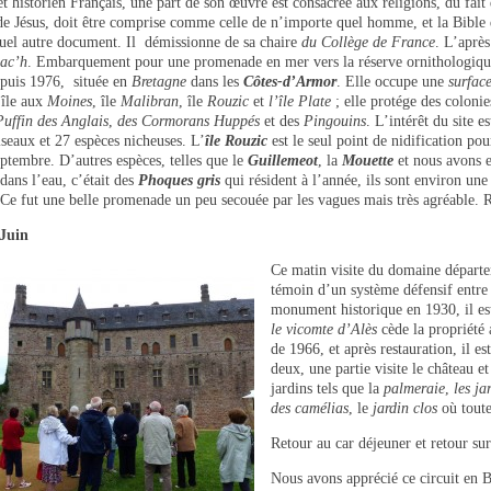
t historien Français, une part de son œuvre est consacrée aux religions, du fait d
de Jésus, doit être comprise comme celle de n’importe quel homme, et la Bible
uel autre document. Il démissionne de sa chaire
du Collège de
France
. L’aprè
ac’h
. Embarquement pour une promenade en mer vers la réserve ornithologiq
epuis 1976, située en
Bretagne
dans les
Côtes-d’Armor
. Elle occupe une
surfac
île aux
Moines
, île
Malibran
, île
Rouzic
et
l’île Plate
; elle protége des colonie
Puffin des Anglais
,
des Cormorans
Huppés
et des
Pingouins
. L’intérêt du site 
seaux et 27 espèces nicheuses. L’
île
Rouzic
est le seul point de nidification pou
ptembre. D’autres espèces, telles que le
Guillemeot
, la
Mouette
et nous avons e
dans l’eau, c’était des
Phoques gris
qui résident à l’année, ils sont environ une
 Ce fut une belle promenade un peu secouée par les vagues mais très agréable. R
Juin
Ce matin visite du domaine départ
témoin d’un système défensif entr
monument historique en 1930, il est
le vicomte d’Alès
cède la propriété
de 1966, et après restauration, il e
deux, une partie visite le château e
jardins tels que la
palmeraie
,
les ja
des camélias
, le
jardin clos
où toute
Retour au car déjeuner et retour su
Nous avons apprécié ce circuit en B